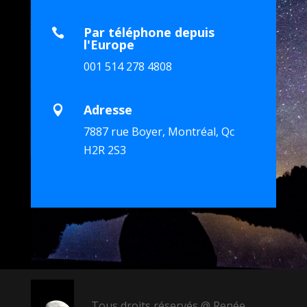
Par téléphone depuis

l'Europe
001 514 278 4808
Adresse

7887 rue Boyer, Montréal, Qc
H2R 2S3
Tous droits réservés @ Renée