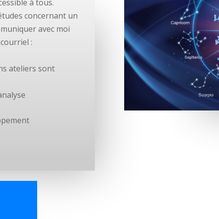
essible à tous.
’études concernant un
ommuniquer avec moi
ourriel :
ns ateliers sont
’analyse
oppement
n