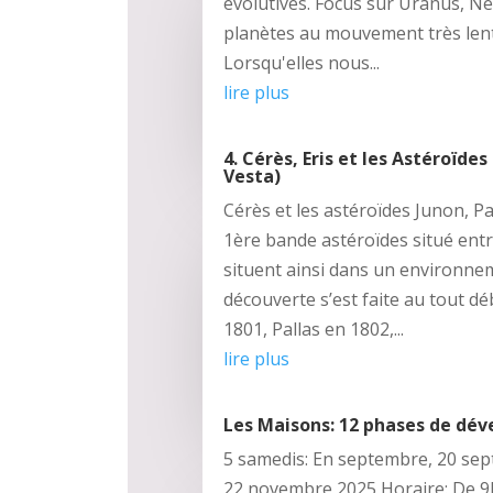
évolutives. Focus sur Uranus, N
planètes au mouvement très lent 
Lorsqu'elles nous...
lire plus
4. Cérès, Eris et les Astéroïdes
Vesta)
Cérès et les astéroïdes Junon, Pa
1ère bande astéroïdes situé entre
situent ainsi dans un environne
découverte s’est faite au tout dé
1801, Pallas en 1802,...
lire plus
Les Maisons: 12 phases de dé
5 samedis: En septembre, 20 sept
22 novembre 2025 Horaire: De 9h