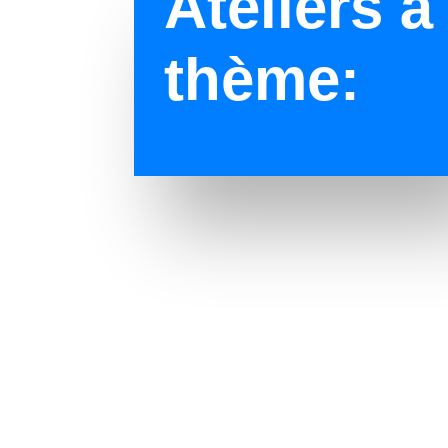
Ateliers à
thème: