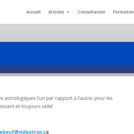
Accueil
Articles
Consultation
Formatio
es astrologiques l’un par rapport à l’autre: pour les
essant et toujours utile!
lebeuf@videotron.c
a