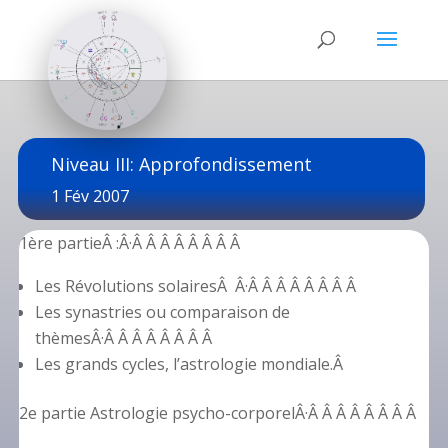
Niveau III: Approfondissement
1 Fév 2007
1ère partieÂ :Â·Â Â Â Â Â Â Â Â
Les Révolutions solairesÂ Â·Â Â Â Â Â Â Â Â
Les synastries ou comparaison de
thèmesÂ·Â Â Â Â Â Â Â Â
Les grands cycles, l’astrologie mondiale.Â
2e partie Astrologie psycho-corporelÂ·Â Â Â Â Â Â Â Â