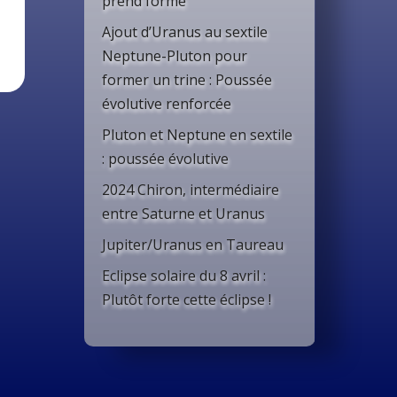
prend forme
Ajout d’Uranus au sextile
Neptune-Pluton pour
former un trine : Poussée
évolutive renforcée
Pluton et Neptune en sextile
: poussée évolutive
2024 Chiron, intermédiaire
entre Saturne et Uranus
Jupiter/Uranus en Taureau
Eclipse solaire du 8 avril :
Plutôt forte cette éclipse !