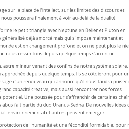
sur la place de l’intellect, sur les limites des discours et
l nous poussera finalement à voir au-delà de la dualité.
me le petit triangle avec Neptune en Bélier et Pluton en
 généralisé déjà amorcé mais qui s’impose maintenant et
 monde est en changement profond et on ne peut plus le nie
ue nous ressentons depuis quelque temps s’accentue.
na, astre mineur venant des confins de notre système solaire,
e rapprochée depuis quelque temps. Ils se côtoieront pour u
ésage d’un renouveau qui annonce qu’il nous faudra puiser
rand capacité créative, mais aussi rencontrer nos forces
e potentiel. Une poussée pour s’affranchir de certaines chaî
s abus fait partie du duo Uranus-Sedna. De nouvelles idées 
cial, environnemental et autres peuvent émerger.
rotection de l’humanité et une fécondité formidable, pour 