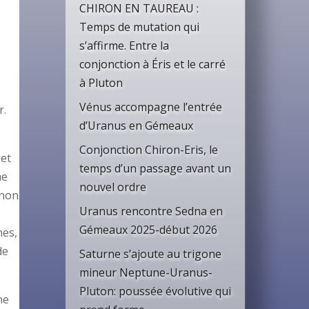
CHIRON EN TAUREAU :
Temps de mutation qui
s’affirme. Entre la
conjonction à Éris et le carré
à Pluton
Vénus accompagne l’entrée
r.
d’Uranus en Gémeaux
Conjonction Chiron-Eris, le
 et
temps d’un passage avant un
ne
nouvel ordre
 non
Uranus rencontre Sedna en
Gémeaux 2025-début 2026
nes,
de
Saturne s’ajoute au trigone
mineur Neptune-Uranus-
Pluton: poussée évolutive qui
ne