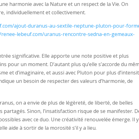
 une harmonie avec la Nature et un respect de la Vie. On
, individuellement et collectivement.
uf.com/ajout-duranus-au-sextile-neptune-pluton-pour-form
//renee-lebeuf.com/uranus-rencontre-sedna-en-gemeaux-
trée significative. Elle apporte une note positive et plus
moins pour un moment. D’autant plus qu’elle s’accorde du mê
 et d’imaginaire, et aussi avec Pluton pour plus d’intensi
e indique un besoin de respecter des valeurs d’harmonie, de
nus, on a envie de plus de légèreté, de liberté, de belles
partagés. Sinon, l’insatisfaction risque de se manifester. D
ssibles avec ce duo. Une créativité renouvelée émerge. Il y
le aide à sortir de la morosité s’il y a lieu.