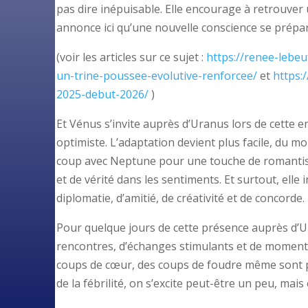
pas dire inépuisable. Elle encourage à retrouver
annonce ici qu’une nouvelle conscience se prépare
(voir les articles sur ce sujet :
https://renee-lebe
un-trine-poussee-evolutive-renforcee/
et
https:
2025-debut-2026/
)
Et Vénus s’invite auprès d’Uranus lors de cette en
optimiste. L’adaptation devient plus facile, du 
coup avec Neptune pour une touche de romantisme
et de vérité dans les sentiments. Et surtout, ell
diplomatie, d’amitié, de créativité et de concorde.
Pour quelque jours de cette présence auprès d’Ura
rencontres, d’échanges stimulants et de moments 
coups de cœur, des coups de foudre même sont po
de la fébrilité, on s’excite peut-être un peu, mais el