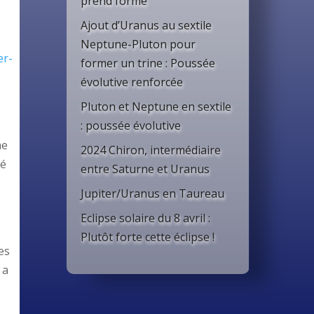
prend forme
Ajout d’Uranus au sextile
Neptune-Pluton pour
er-
former un trine : Poussée
évolutive renforcée
Pluton et Neptune en sextile
: poussée évolutive
me
2024 Chiron, intermédiaire
té
entre Saturne et Uranus
Jupiter/Uranus en Taureau
Eclipse solaire du 8 avril :
Plutôt forte cette éclipse !
es
 a