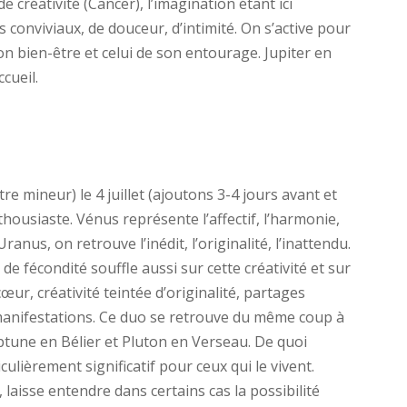
 créativité (Cancer), l’imagination étant ici
conviviaux, de douceur, d’intimité. On s’active pour
 bien-être et celui de son entourage. Jupiter en
ccueil.
e mineur) le 4 juillet (ajoutons 3-4 jours avant et
ousiaste. Vénus représente l’affectif, l’harmonie,
ranus, on retrouve l’inédit, l’originalité, l’inattendu.
e fécondité souffle aussi sur cette créativité et sur
œur, créativité teintée d’originalité, partages
 manifestations. Ce duo se retrouve du même coup à
ptune en Bélier et Pluton en Verseau. De quoi
ièrement significatif pour ceux qui le vivent.
 laisse entendre dans certains cas la possibilité