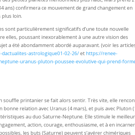
de 84 ans) confirmera ce mouvement de grand changement en
plus loin.
 sont particulièrement significatifs d’une toute nouvelle
re elles, poussant inexorablement à une autre vision des
sujet a été abondamment abordé auparavant. (voir les article
-dactualites-astrologique01-02-26/
et
https://renee-
-neptune-uranus-pluton-poussee-evolutive-qui-prend-form
 souffle printanier se fait alors sentir. Très vite, elle rencon
n bonne relation avec Uranus (4 mars), et puis avec Pluton 
téristiques au duo Saturne-Neptune. Elle stimule le meilleur
 engagement, action, courage, enthousiasme, et à en incarner
t possibles, les buts (Saturne) peuvent s’avérer chimériques