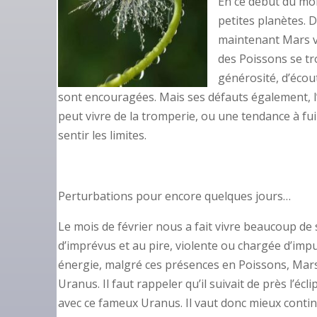
En ce début du mois
petites planètes. D
maintenant Mars vie
des Poissons se tr
générosité, d’écout
sont encouragées. Mais ses défauts également, l’
peut vivre de la tromperie, ou une tendance à fu
sentir les limites.
Perturbations pour encore quelques jours…
Le mois de février nous a fait vivre beaucoup de
d’imprévus et au pire, violente ou chargée d’impu
énergie, malgré ces présences en Poissons, Mars 
Uranus. Il faut rappeler qu’il suivait de près l’écl
avec ce fameux Uranus. Il vaut donc mieux continu