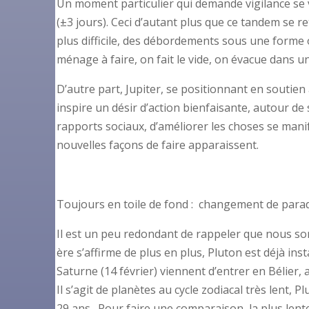
Un moment particulier qui demande vigilance se 
(±3 jours). Ceci d’autant plus que ce tandem se r
plus difficile, des débordements sous une forme 
ménage à faire, on fait le vide, on évacue dans 
D’autre part, Jupiter, se positionnant en soutien
inspire un désir d’action bienfaisante, autour d
rapports sociaux, d’améliorer les choses se mani
nouvelles façons de faire apparaissent.
Toujours en toile de fond : changement de par
Il est un peu redondant de rappeler que nous s
ère s’affirme de plus en plus, Pluton est déjà in
Saturne (14 février) viennent d’entrer en Bélier, 
Il s’agit de planètes au cycle zodiacal très lent, P
29 ans. Pour faire une comparaison, la plus len