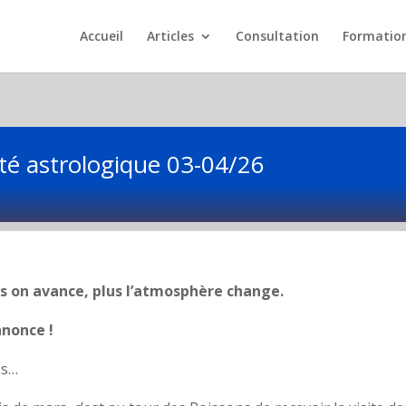
Accueil
Articles
Consultation
Formatio
lité astrologique 03-04/26
lus on avance, plus l’atmosphère change.
nnonce !
és…