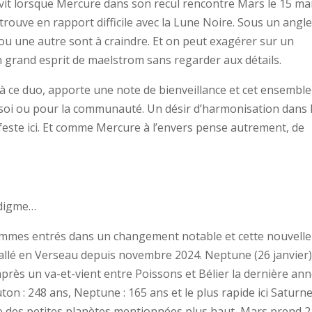
vit lorsque Mercure dans son recul rencontre Mars le 15 ma
etrouve en rapport difficile avec la Lune Noire. Sous un angle
ou une autre sont à craindre. Et on peut exagérer sur un
un grand esprit de maelstrom sans regarder aux détails.
 à ce duo, apporte une note de bienveillance et cet ensemble
e soi ou pour la communauté. Un désir d’harmonisation dans 
feste ici. Et comme Mercure à l’envers pense autrement, de
adigme…
ommes entrés dans un changement notable et cette nouvelle
stallé en Verseau depuis novembre 2024. Neptune (26 janvier)
après un va-et-vient entre Poissons et Bélier la dernière ann
luton : 248 ans, Neptune : 165 ans et le plus rapide ici Saturne
te des petites planètes mentionnées plus haut, Mars prend 2