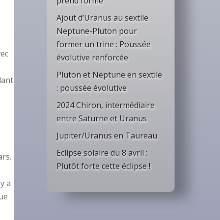
prend forme
Ajout d’Uranus au sextile
Neptune-Pluton pour
former un trine : Poussée
vec
évolutive renforcée
Pluton et Neptune en sextile
dant
: poussée évolutive
2024 Chiron, intermédiaire
entre Saturne et Uranus
Jupiter/Uranus en Taureau
Eclipse solaire du 8 avril :
ars.
Plutôt forte cette éclipse !
 y a
gue