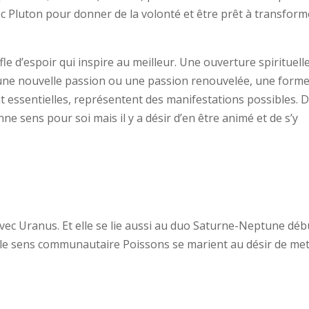
avec Pluton pour donner de la volonté et être prêt à transform
e d’espoir qui inspire au meilleur. Une ouverture spirituelle
, une nouvelle passion ou une passion renouvelée, une form
 essentielles, représentent des manifestations possibles. 
ne sens pour soi mais il y a désir d’en être animé et de s’y
avec Uranus. Et elle se lie aussi au duo Saturne-Neptune déb
é et le sens communautaire Poissons se marient au désir de me