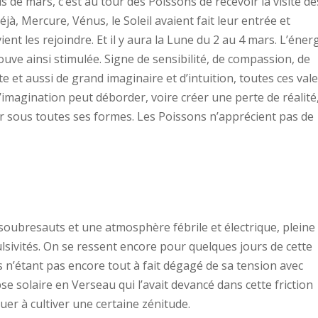
 de mars, c’est au tour des Poissons de recevoir la visite de
éjà, Mercure, Vénus, le Soleil avaient fait leur entrée et
nt les rejoindre. Et il y aura la Lune du 2 au 4 mars. L’éner
ouve ainsi stimulée. Signe de sensibilité, de compassion, de
e et aussi de grand imaginaire et d’intuition, toutes ces val
imagination peut déborder, voire créer une perte de réalité
ir sous toutes ses formes. Les Poissons n’apprécient pas de
 soubresauts et une atmosphère fébrile et électrique, pleine
lsivités. On se ressent encore pour quelques jours de cette
n’étant pas encore tout à fait dégagé de sa tension avec
ipse solaire en Verseau qui l’avait devancé dans cette friction
er à cultiver une certaine zénitude.