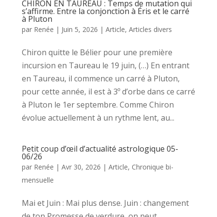
CHIRON EN TAUREAU : Temps de mutation qui
s’affirme. Entre la conjonction à Éris et le carré
à Pluton
par
Renée
|
Juin 5, 2026
|
Article
,
Articles divers
Chiron quitte le Bélier pour une première
incursion en Taureau le 19 juin, (…) En entrant
en Taureau, il commence un carré à Pluton,
pour cette année, il est à 3º d’orbe dans ce carré
à Pluton le 1er septembre. Comme Chiron
évolue actuellement à un rythme lent, au...
Petit coup d’œil d’actualité astrologique 05-
06/26
par
Renée
|
Avr 30, 2026
|
Article
,
Chronique bi-
mensuelle
Mai et Juin : Mai plus dense. Juin : changement
de ton Promesse de verdure, on peut