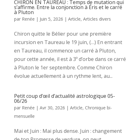
CHIRON EN TAUREAU : Temps de mutation qui
s’affirme. Entre la conjonction à Éris et le carré
à Pluton
par
Renée
|
Juin 5, 2026
|
Article
,
Articles divers
Chiron quitte le Bélier pour une première
incursion en Taureau le 19 juin, (…) En entrant
en Taureau, il commence un carré à Pluton,
pour cette année, il est à 3º d’orbe dans ce carré
à Pluton le 1er septembre. Comme Chiron
évolue actuellement à un rythme lent, au...
Petit coup d’œil d’actualité astrologique 05-
06/26
par
Renée
|
Avr 30, 2026
|
Article
,
Chronique bi-
mensuelle
Mai et Juin : Mai plus dense. Juin : changement
de ton Promesse de verdure, on peut